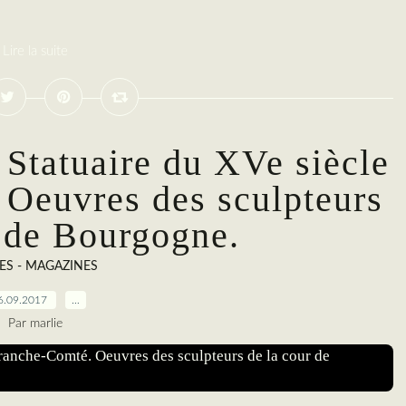
Lire la suite
: Statuaire du XVe siècle
 Oeuvres des sculpteurs
r de Bourgogne.
RES - MAGAZINES
6.09.2017
…
Par marlie