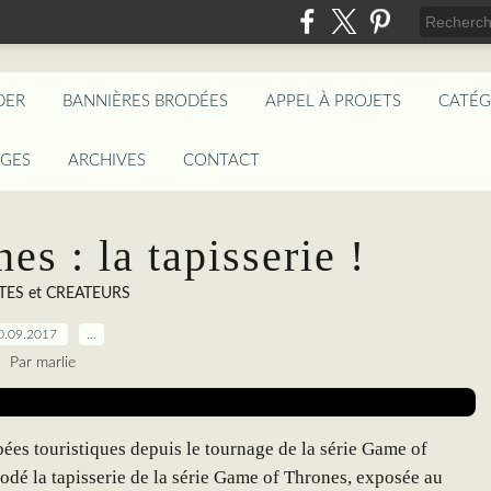
DER
BANNIÈRES BRODÉES
APPEL À PROJETS
CATÉG
AGES
ARCHIVES
CONTACT
s : la tapisserie !
TES et CREATEURS
0.09.2017
…
Par marlie
es touristiques depuis le tournage de la série Game of
rodé la tapisserie de la série Game of Thrones, exposée au