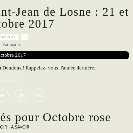
int-Jean de Losne : 21 et
tobre 2017
2.09.2017
…
Par marlie
n Doudous ! Rappelez- vous, l'année dernière...
Lire la suite
tés pour Octobre rose
VOIR - A SAVOIR