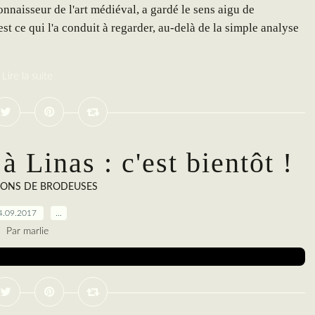
onnaisseur de l'art médiéval, a gardé le sens aigu de
est ce qui l'a conduit à regarder, au-delà de la simple analyse
Lire la suite
 à Linas : c'est bientôt !
IONS DE BRODEUSES
4.09.2017
…
Par marlie