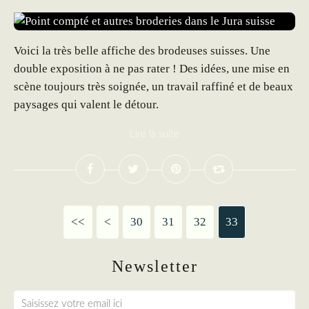
Voici la très belle affiche des brodeuses suisses. Une
double exposition à ne pas rater ! Des idées, une mise en
scène toujours très soignée, un travail raffiné et de beaux
paysages qui valent le détour.
Lire la suite
<<
<
10
20
30
31
32
33
Newsletter