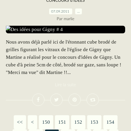
CONCOURS d'IDEES
07.09.2011
…
Par marlie
Nous avons déjà parlé ici de l'étonnant cube brodé de
grilles figurant les vitraux de l'église de Gigny que
Martine a réalisé pour le concours d'idées de Gigny. Un
cube d'à peine 5cm de côté, brodé sur gaze, sans loupe !
"Merci ma vue" dit Martine !!...
Lire la suite
<<
<
100
110
120
130
140
150
151
152
153
154