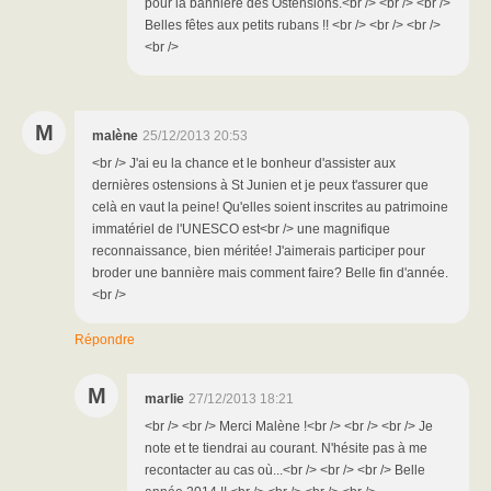
pour la bannière des Ostensions.<br /> <br /> <br />
Belles fêtes aux petits rubans !! <br /> <br /> <br />
<br />
M
malène
25/12/2013 20:53
<br /> J'ai eu la chance et le bonheur d'assister aux
dernières ostensions à St Junien et je peux t'assurer que
celà en vaut la peine! Qu'elles soient inscrites au patrimoine
immatériel de l'UNESCO est<br /> une magnifique
reconnaissance, bien méritée! J'aimerais participer pour
broder une bannière mais comment faire? Belle fin d'année.
<br />
Répondre
M
marlie
27/12/2013 18:21
<br /> <br /> Merci Malène !<br /> <br /> <br /> Je
note et te tiendrai au courant. N'hésite pas à me
recontacter au cas où...<br /> <br /> <br /> Belle