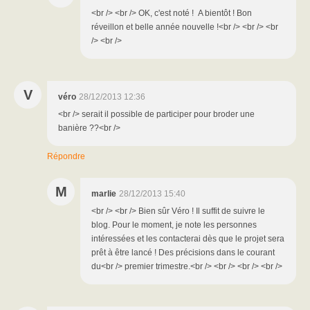
<br /> <br /> OK, c'est noté ! A bientôt ! Bon
réveillon et belle année nouvelle !<br /> <br /> <br
/> <br />
V
véro
28/12/2013 12:36
<br /> serait il possible de participer pour broder une
banière ??<br />
Répondre
M
marlie
28/12/2013 15:40
<br /> <br /> Bien sûr Véro ! Il suffit de suivre le
blog. Pour le moment, je note les personnes
intéressées et les contacterai dès que le projet sera
prêt à être lancé ! Des précisions dans le courant
du<br /> premier trimestre.<br /> <br /> <br /> <br />