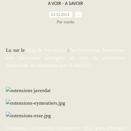
A VOIR - A SAVOIR
25.12.2013
…
Par marlie
Lu sur le
blog de Véronique
:
les Ostensions limousines
sont désormais protégées au titre du patrimoine
immatériel de l'Humanité par l'UNESCO !
Ci-dessus : à Javerdat, Eymoutiers, Esse...plus d'images