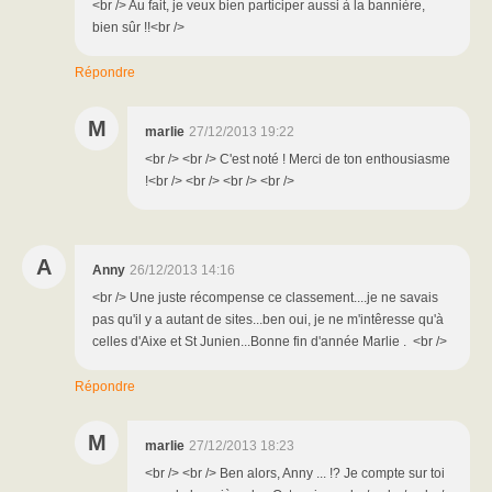
<br /> Au fait, je veux bien participer aussi à la bannière,
bien sûr !!<br />
Répondre
M
marlie
27/12/2013 19:22
<br /> <br /> C'est noté ! Merci de ton enthousiasme
!<br /> <br /> <br /> <br />
A
Anny
26/12/2013 14:16
<br /> Une juste récompense ce classement....je ne savais
pas qu'il y a autant de sites...ben oui, je ne m'intêresse qu'à
celles d'Aixe et St Junien...Bonne fin d'année Marlie . <br />
Répondre
M
marlie
27/12/2013 18:23
<br /> <br /> Ben alors, Anny ... !? Je compte sur toi