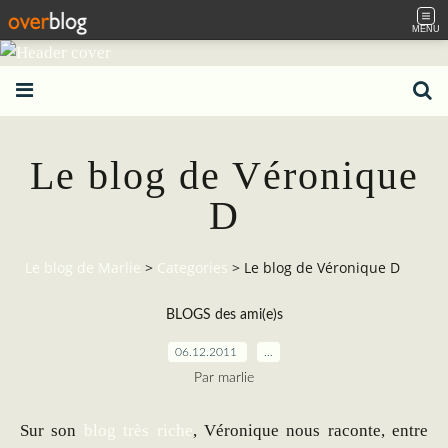
MENU
Le blog de Véronique
D
Le blog de Marlie
>
Categories
>
Le blog de Véronique D
BLOGS des ami(e)s
06.12.2011
…
Par marlie
Sur son
blog très riche
, Véronique nous raconte, entre