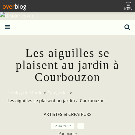
MENU
Les aiguilles se
plaisent au jardin à
Courbouzon
Le blog de Marlie
>
Categories
>
Les aiguilles se plaisent au jardin à Courbouzon
ARTISTES et CREATEURS
12.04.2025
…
Par marlie