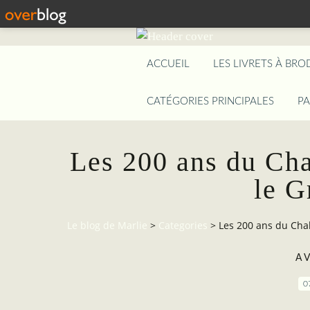
ACCUEIL
LES LIVRETS À BRO
CATÉGORIES PRINCIPALES
P
Les 200 ans du Cha
le G
Le blog de Marlie
>
Categories
>
Les 200 ans du Cha
A 
0