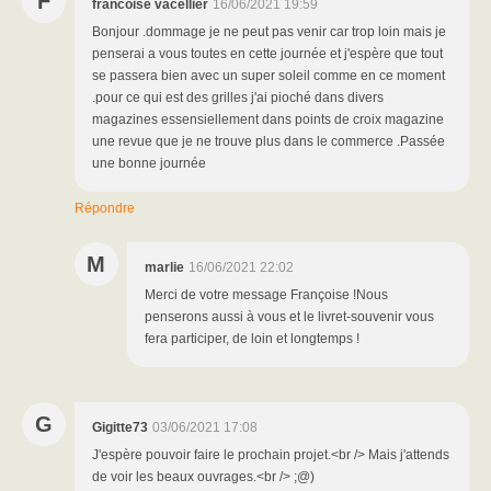
F
francoise vacellier
16/06/2021 19:59
Bonjour .dommage je ne peut pas venir car trop loin mais je
penserai a vous toutes en cette journée et j'espère que tout
se passera bien avec un super soleil comme en ce moment
.pour ce qui est des grilles j'ai pioché dans divers
magazines essensiellement dans points de croix magazine
une revue que je ne trouve plus dans le commerce .Passée
une bonne journée
Répondre
M
marlie
16/06/2021 22:02
Merci de votre message Françoise !Nous
penserons aussi à vous et le livret-souvenir vous
fera participer, de loin et longtemps !
G
Gigitte73
03/06/2021 17:08
J'espère pouvoir faire le prochain projet.<br /> Mais j'attends
de voir les beaux ouvrages.<br /> ;@)