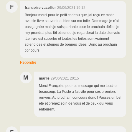
F
francoise vacellier
29/06/2021 19:12
Bonjour merci pour le petit cadeau que j'ai reçu ce matin
avec le livre souvenir et bien sur ma toile .Dommage je n'ai
pas gagnée mais je suis partante pour le prochain défi et je
m'y prendrai plus tôt et surtout je regarderai la date d'envoie
.Le livre est superbe et toutes les toiles sont vraiment
splendides et pleines de bonnes idées .Donc au prochain
concours .
Répondre
M
marlie
29/06/2021 20:15
Merci Françoise pour ce message qui me touche
beaucoup. La Poste a fait vite pour ces premiers
renvois. Au prochain concours donc ! Passez un bel
été et prenez soin de vous et de ceux qui vous
entourent.