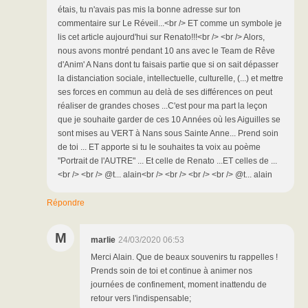
étais, tu n'avais pas mis la bonne adresse sur ton
commentaire sur Le Réveil...<br /> ET comme un symbole je
lis cet article aujourd'hui sur Renato!!!<br /> <br /> Alors,
nous avons montré pendant 10 ans avec le Team de Rêve
d'Anim' A Nans dont tu faisais partie que si on sait dépasser
la distanciation sociale, intellectuelle, culturelle, (...) et mettre
ses forces en commun au delà de ses différences on peut
réaliser de grandes choses ...C'est pour ma part la leçon
que je souhaite garder de ces 10 Années où les Aiguilles se
sont mises au VERT à Nans sous Sainte Anne... Prend soin
de toi ... ET apporte si tu le souhaites ta voix au poème
"Portrait de l'AUTRE" ... Et celle de Renato ...ET celles de ...
<br /> <br /> @t... alain<br /> <br /> <br /> <br /> @t... alain
Répondre
M
marlie
24/03/2020 06:53
Merci Alain. Que de beaux souvenirs tu rappelles !
Prends soin de toi et continue à animer nos
journées de confinement, moment inattendu de
retour vers l'indispensable;