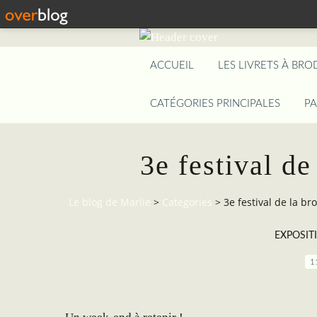
ACCUEIL
LES LIVRETS À BRO
CATÉGORIES PRINCIPALES
P
3e festival de
Le blog de Marlie
>
Categories
>
3e festival de la br
EXPOSIT
1