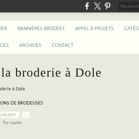
DER
BANNIÈRES BRODÉES
APPEL À PROJETS
CATÉG
AGES
ARCHIVES
CONTACT
 la broderie à Dole
oderie à Dole
IONS DE BRODEUSES
1.05.2017
…
Par marlie